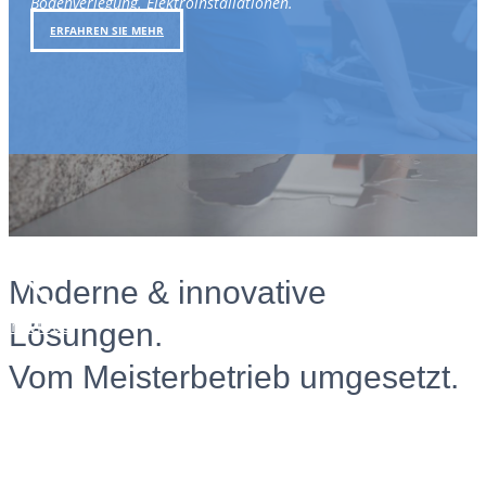
Bodenverlegung. Elektroinstallationen.
ERFAHREN SIE MEHR
Moderne & innovative
Weiter
Previous
Lösungen.
Vom Meisterbetrieb umgesetzt.