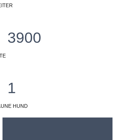
EITER
3900
TE
1
AUNE HUND