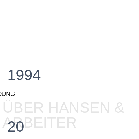
1994
DUNG
ÜBER HANSEN &
ARBEITER
20