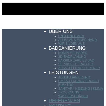
ÜBER UNS
UNTERNEHMEN
ALLES AUS EINER HAND
WIR BILDEN AUS
BADSANIERUNG
KOMPLETTBÄDER
3D-BADPLANUNG
BARRIEREFREIES BAD
SERVICE | BERATUNG
AUSSTELLUNGSPARTNER
LEISTUNGEN
ALTBAUSANIERUNG
UMBAU | RENOVIERUNG |
ELEKTRO
SANITÄR | HEIZUNG | KLIMA
TROCKNUNG |
WASSERSCHÄDEN
REFERENZEN